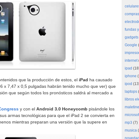
celulare
compras 
electro
fundas y
gadgets
Google
(
impreso
internet
ipad
(18
iphone
(
ontenidos que la producción de estos, el
iPad
ha causado
ipod
(13
56 x 7,47 x 0,5 pulgadas habrán tenido mucho que ver) que
laptops
(
sión que según todos los pronósticos saldrá al mercado a
libros e
maletine
Congress
y con el
Android 3.0 Honeycomb
pisándole los
microsof
s sus armas tecnológicas para que el iPad 2 se convierta en
 menos mientras preparan una versión que la supere en
mp3
(7)
musica
(
noveda