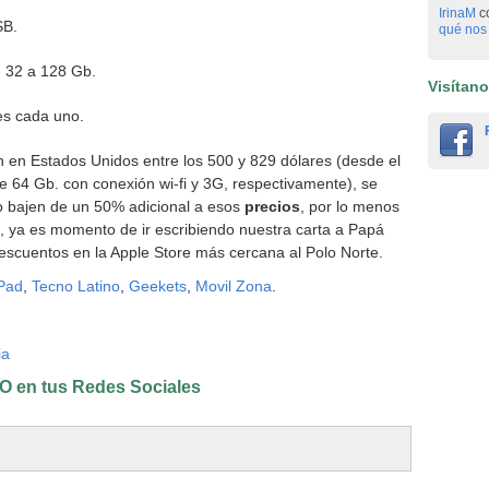
IrinaM
c
SB.
qué nos 
 32 a 128 Gb.
Visítan
es cada uno.
ron en Estados Unidos entre los 500 y 829 dólares (desde el
e 64 Gb. con conexión wi-fi y 3G, respectivamente), se
o bajen de un 50% adicional a esos
precios
, por lo menos
, ya es momento de ir escribiendo nuestra carta a Papá
escuentos en la Apple Store más cercana al Polo Norte.
iPad
,
Tecno Latino
,
Geekets
,
Movil Zona
.
ia
 en tus Redes Sociales