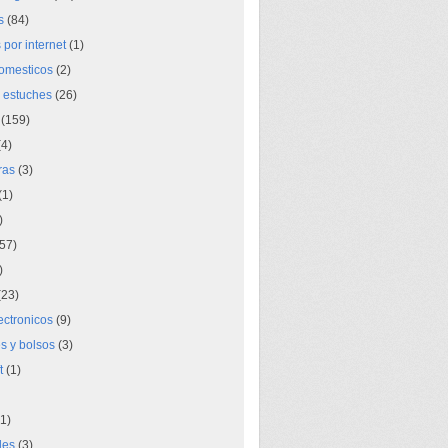
s
(84)
por internet
(1)
domesticos
(2)
 estuches
(26)
(159)
4)
ras
(3)
(1)
)
57)
)
23)
lectronicos
(9)
s y bolsos
(3)
t
(1)
1)
des
(3)