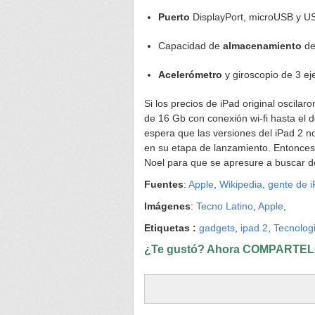
Puerto
DisplayPort, microUSB y U
Capacidad de
almacenamiento
de
Acelerómetro
y giroscopio de 3 ej
Si los precios de iPad original oscila
de 16 Gb con conexión wi-fi hasta el d
espera que las versiones del iPad 2 n
en su etapa de lanzamiento. Entonces
Noel para que se apresure a buscar d
Fuentes
:
Apple
,
Wikipedia
,
gente de 
Imágenes
:
Tecno Latino
,
Apple
,
Etiquetas :
gadgets
,
ipad 2
,
Tecnolog
¿Te gustó? Ahora COMPARTELO