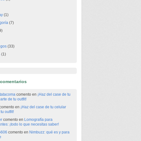
ay
(1)
goría
(7)
9)
egos
(33)
s
(1)
 comentarios
itatacoma
comento en
¡Haz del case de tu
arte de tu outfit!
comento en
¡Haz del case de tu celular
tu outfit!
er
comento en
Lomografía para
antes: ¡todo lo que necesitas saber!
6606
comento en
Nimbuzz: qué es y para
e