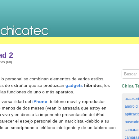
ad 2
ios (60)
lo personal se combinan elementos de varios estilos,
 es de extrañar que se produzcan
gadgets
híbridos
, los
Chica T
 las funciones de uno o más aparatos.
accesor
 versatilidad del
iPhone
-teléfono móvil y reproductor
android
ce menos de dos meses (vean lo atrasada que estoy en
vivo y en directo la imponente presentación del iPad.
aplicaci
ecer el espejo personal de un narcicista -debido a su
buscado
e un smartphone o teléfono inteligente y de un tablero con
camaras
camaras 