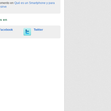
omento en
Qué es un Smartphone y para
sirve
os en
Facebook
Twitter