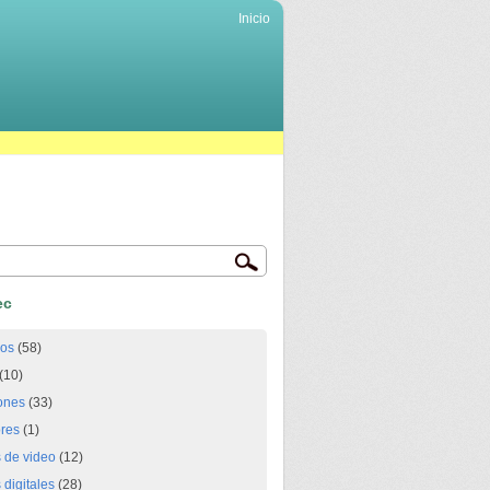
Inicio
ec
ios
(58)
(10)
ones
(33)
res
(1)
 de video
(12)
digitales
(28)