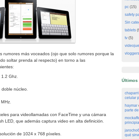
pc
(15)
safety p
Sin cate
tablets
(
tv
(5)
videoju
los rumores más voceados (ojo que solo rumores porque la
vlogger
o soltar prenda al respecto) en torno a las
uientes:
 1.2 Ghz.
Últimos
doble núcleo.
chaparr
celular p
 MHz.
haymar
parte de 
xeles para videollamadas con FaceTime y una cámara
mockaff
sh LED, que además captura video en alta definición.
principi
jarocho
olución de 1024 x 768 píxeles.
qué sirv