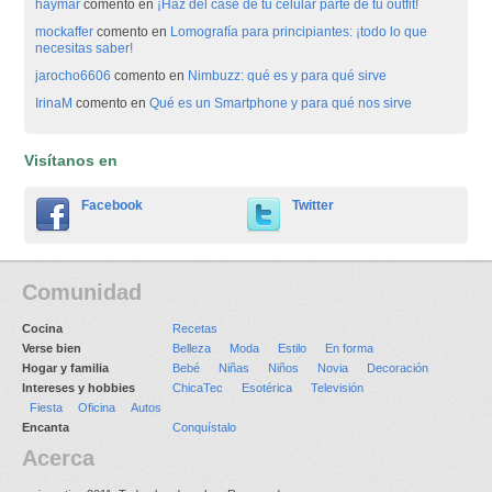
haymar
comento en
¡Haz del case de tu celular parte de tu outfit!
mockaffer
comento en
Lomografía para principiantes: ¡todo lo que
necesitas saber!
jarocho6606
comento en
Nimbuzz: qué es y para qué sirve
IrinaM
comento en
Qué es un Smartphone y para qué nos sirve
Visítanos en
Facebook
Twitter
Comunidad
Cocina
Recetas
Verse bien
Belleza
Moda
Estilo
En forma
Hogar y familia
Bebé
Niñas
Niños
Novia
Decoración
Intereses y hobbies
ChicaTec
Esotérica
Televisión
Fiesta
Oficina
Autos
Encanta
Conquístalo
Acerca