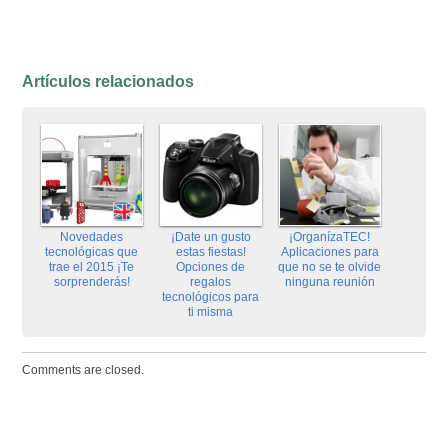
Artículos relacionados
Novedades
¡Date un gusto
¡OrganízaTEC!
tecnológicas que
estas fiestas!
Aplicaciones para
trae el 2015 ¡Te
Opciones de
que no se te olvide
sorprenderás!
regalos
ninguna reunión
tecnológicos para
ti misma
Comments are closed.