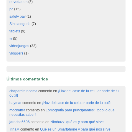
novedades
(3)
pc
(15)
safety pay
(1)
Sin categoría
(7)
tablets
(9)
tv
(5)
videojuegos
(33)
vloggers
(1)
Últimos comentarios
chaparritatacoma
comento en
¡Haz del case de tu celular parte de tu
outfit!
haymar
comento en
¡Haz del case de tu celular parte de tu outfit!
mockaffer
comento en
Lomografía para principiantes: ¡todo lo que
necesitas saber!
jarocho6606
comento en
Nimbuzz: qué es y para qué sirve
IrinaM
comento en
Qué es un Smartphone y para qué nos sirve