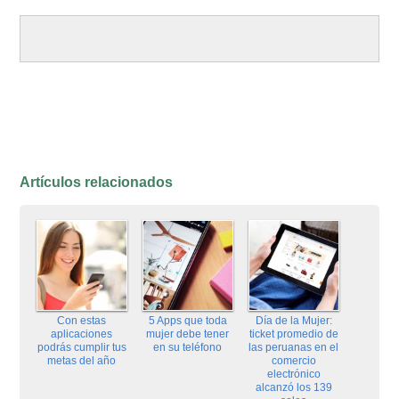
Artículos relacionados
Con estas
5 Apps que toda
Día de la Mujer:
aplicaciones
mujer debe tener
ticket promedio de
podrás cumplir tus
en su teléfono
las peruanas en el
metas del año
comercio
electrónico
alcanzó los 139