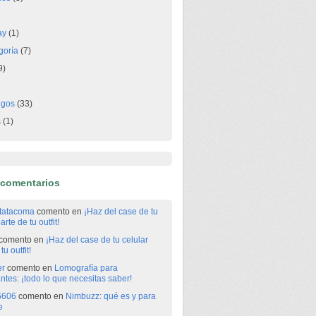
ay
(1)
goría
(7)
9)
egos
(33)
s
(1)
 comentarios
itatacoma
comento en
¡Haz del case de tu
arte de tu outfit!
comento en
¡Haz del case de tu celular
tu outfit!
er
comento en
Lomografía para
antes: ¡todo lo que necesitas saber!
6606
comento en
Nimbuzz: qué es y para
e