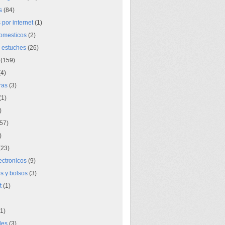
s
(84)
por internet
(1)
domesticos
(2)
 estuches
(26)
(159)
4)
ras
(3)
(1)
)
57)
)
23)
lectronicos
(9)
s y bolsos
(3)
t
(1)
1)
des
(3)