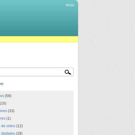
Inicio
ec
ios
(58)
(10)
ones
(33)
res
(1)
 de video
(12)
digitales
(28)