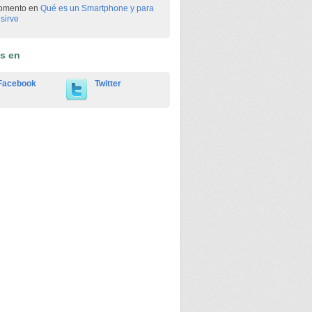
omento en
Qué es un Smartphone y para
sirve
os en
Facebook
Twitter