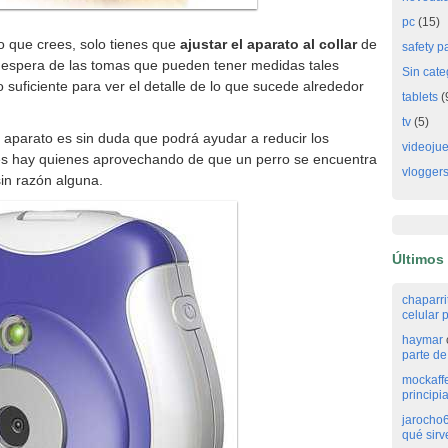
pc
(15)
 que crees, solo tienes que
ajustar el aparato al collar
de
safety p
n espera de las tomas que pueden tener medidas tales
Sin cate
suficiente para ver el detalle de lo que sucede alrededor
tablets
(
tv
(5)
 aparato es sin duda que podrá ayudar a reducir los
videoju
ues hay quienes aprovechando de que un perro se encuentra
vlogger
in razón alguna.
Últimos
chaparr
celular p
haymar
parte de 
mockaff
principi
jarocho
qué sirv