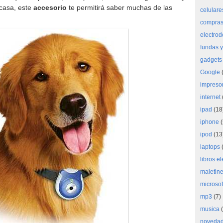
casa, este
accesorio
te permitirá saber muchas de las
celulare
compras 
electro
fundas y
gadgets
Google
(
impreso
internet
ipad
(18
iphone
(
ipod
(13
laptops
(
libros e
maletine
microsof
mp3
(7)
musica
(
noveda