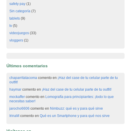
safety pay
(1)
Sin categoría
(7)
tablets
(9)
tv
(5)
videojuegos
(33)
vloggers
(1)
Últimos comentarios
chaparritatacoma
comento en
¡Haz del case de tu celular parte de tu
outfit!
haymar
comento en
¡Haz del case de tu celular parte de tu outfit!
mockaffer
comento en
Lomografía para principiantes: ¡todo lo que
necesitas saber!
jarocho6606
comento en
Nimbuzz: qué es y para qué sirve
IrinaM
comento en
Qué es un Smartphone y para qué nos sirve