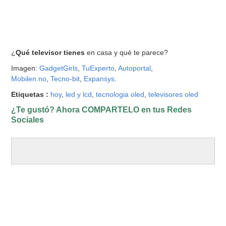
¿
Qué televisor tienes
en casa y qué te parece?
Imagen:
GadgetGirls
,
TuExperto
,
Autoportal
,
Mobilen.no
,
Tecno-bit
,
Expansys
.
Etiquetas :
hoy
,
led y lcd
,
tecnologia oled
,
televisores oled
¿Te gustó? Ahora COMPARTELO en tus Redes
Sociales