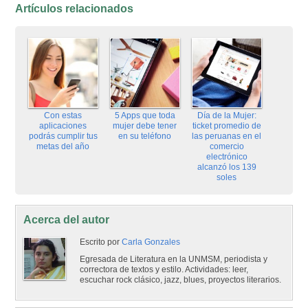
Artículos relacionados
Con estas
5 Apps que toda
Día de la Mujer:
aplicaciones
mujer debe tener
ticket promedio de
podrás cumplir tus
en su teléfono
las peruanas en el
metas del año
comercio
electrónico
alcanzó los 139
soles
Acerca del autor
Escrito por
Carla Gonzales
Egresada de Literatura en la UNMSM, periodista y
correctora de textos y estilo. Actividades: leer,
escuchar rock clásico, jazz, blues, proyectos literarios.