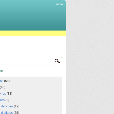
Inicio
ec
ios
(58)
(10)
ones
(33)
res
(1)
 de video
(12)
digitales
(28)