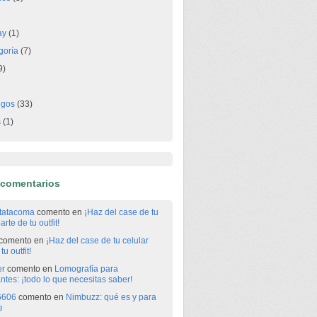
ay
(1)
goría
(7)
9)
egos
(33)
s
(1)
 comentarios
itatacoma
comento en
¡Haz del case de tu
arte de tu outfit!
comento en
¡Haz del case de tu celular
tu outfit!
er
comento en
Lomografía para
antes: ¡todo lo que necesitas saber!
6606
comento en
Nimbuzz: qué es y para
e