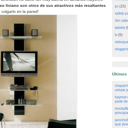
eso liviano son otros de sus atractivos más resaltantes
.
pc
(15)
 colgarlo en la pared!
safety p
Sin cate
tablets
(
tv
(5)
videoju
vlogger
Últimos
chaparr
celular p
haymar
parte de 
mockaff
principi
jarocho
qué sirv