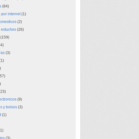
s
(84)
por internet
(1)
domesticos
(2)
 estuches
(26)
(159)
4)
ras
(3)
(1)
)
57)
)
23)
lectronicos
(9)
s y bolsos
(3)
t
(1)
1)
des
(3)