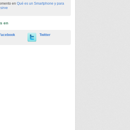
omento en
Qué es un Smartphone y para
sirve
os en
Facebook
Twitter