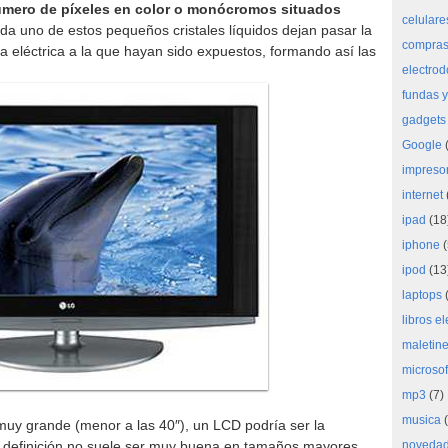
mero de píxeles en color o monócromos situados
celulare
da uno de estos pequeños cristales líquidos dejan pasar la
compras 
a eléctrica a la que hayan sido expuestos, formando así las
electro
fundas y
gadgets
Google
(
impreso
internet
ipad
(18
iphone
(
ipod
(13
laptops
(
libros e
maletine
microsof
mp3
(7)
musica
(
muy grande (menor a las 40″), un LCD podría ser la
 su definición no suele ser muy buena en tamaños mayores.
noveda