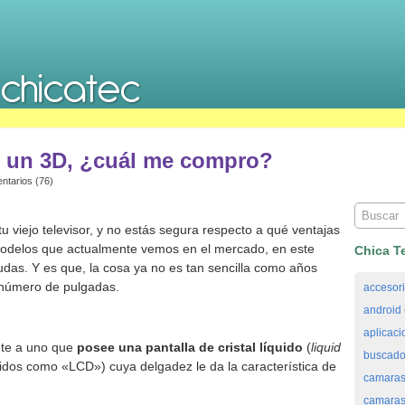
o un 3D, ¿cuál me compro?
ntarios (76)
 viejo televisor, y no estás segura respecto a qué ventajas
modelos que actualmente vemos en el mercado, en este
Chica T
udas. Y es que, la cosa ya no es tan sencilla como años
 número de pulgadas.
accesor
android
aplicaci
nte a uno que
posee una
pantalla de cristal líquido
(
liquid
buscado
idos como «LCD») cuya delgadez le da la característica de
camaras
camaras 