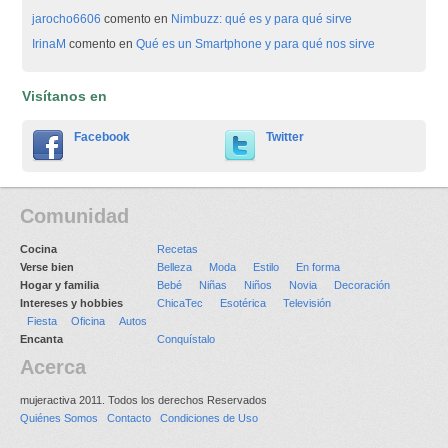
jarocho6606
comento en
Nimbuzz: qué es y para qué sirve
IrinaM
comento en
Qué es un Smartphone y para qué nos sirve
Visítanos en
Facebook
Twitter
Comunidad
Cocina
Recetas
Verse bien
Belleza
Moda
Estilo
En forma
Hogar y familia
Bebé
Niñas
Niños
Novia
Decoración
Intereses y hobbies
ChicaTec
Esotérica
Televisión
Fiesta
Oficina
Autos
Encanta
Conquístalo
Acerca
mujeractiva 2011. Todos los derechos Reservados
Quiénes Somos
Contacto
Condiciones de Uso