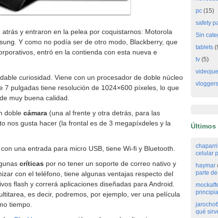
pc
(15)
safety p
atrás y entraron en la pelea por coquistarnos: Motorola
Sin cate
ung. Y como no podía ser de otro modo, Blackberry, que
tablets
(
orporativos, entró en la contienda con esta nueva e
tv
(5)
videoju
adable curiosidad. Viene con un procesador de doble núcleo
vlogger
 de 7 pulgadas tiene resolución de 1024×600 píxeles, lo que
 de muy buena calidad.
n doble
cámara
(una al frente y otra detrás, para las
to nos gusta hacer (la frontal es de 3 megapíxdeles y la
Últimos
chaparr
con una entrada para micro USB, tiene Wi-fi y Bluetooth.
celular p
algunas
críticas
por no tener un soporte de correo nativo y
haymar
parte de 
zar con el teléfono, tiene algunas ventajas respecto del
ivos flash y correrá aplicaciones diseñadas para Android.
mockaff
principi
ultitarea, es decir, podremos, por ejemplo, ver una película
smo tiempo.
jarocho
qué sirv