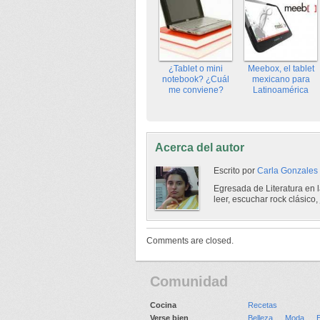
¿Tablet o mini
Meebox, el tablet
notebook? ¿Cuál
mexicano para
me conviene?
Latinoamérica
Acerca del autor
Escrito por
Carla Gonzales
Egresada de Literatura en l
leer, escuchar rock clásico, 
Comments are closed.
Comunidad
Cocina
Recetas
Verse bien
Belleza
Moda
E