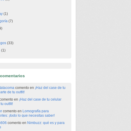
ay
(1)
goría
(7)
9)
egos
(33)
s
(1)
 comentarios
itatacoma
comento en
¡Haz del case de tu
arte de tu outfit!
comento en
¡Haz del case de tu celular
tu outfit!
er
comento en
Lomografía para
antes: ¡todo lo que necesitas saber!
6606
comento en
Nimbuzz: qué es y para
e