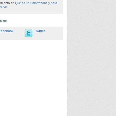
omento en
Qué es un Smartphone y para
sirve
os en
Facebook
Twitter