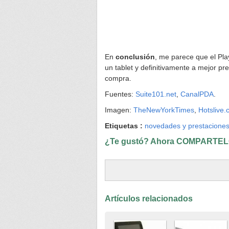
En
conclusión
, me parece que el Pl
un tablet y definitivamente a mejor p
compra.
Fuentes:
Suite101.net
,
CanalPDA
.
Imagen:
TheNewYorkTimes
,
Hotslive.
Etiquetas :
novedades y prestacione
¿Te gustó? Ahora COMPARTELO
Artículos relacionados