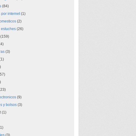
s
(84)
por internet
(1)
domesticos
(2)
 estuches
(26)
(159)
4)
ras
(3)
(1)
)
57)
)
23)
lectronicos
(9)
s y bolsos
(3)
t
(1)
1)
des
(3)