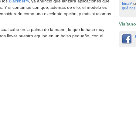
e los
Blackberry
, ya anunció que lanzará aplicaciones que
IrinaM
c
s. Y si contamos con que, además de ello, el modelo es
qué nos 
 considerarlo como una excelente opción, y más si usamos
Visítan
l cual cabe en la palma de la mano, lo que lo hace muy
os llevar nuestro equipo en un bolso pequeño, con el