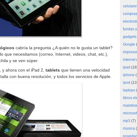
celulare
compras 
electro
fundas y
gadgets
Google
(
lógicos
cabría la pregunta ¿A quién no le gusta un tablet?
impreso
o que necesitamos (correo, Internet, videos, chat, etc.),
internet
hila y se ven súper.
ipad
(18
, y ahora con el iPad 2,
tablets
que tienen una velocidad
iphone
(
alla con buena resolución, y todos los servicios de Apple.
ipod
(13
laptops
(
libros e
maletine
microsof
mp3
(7)
musica
(
noveda