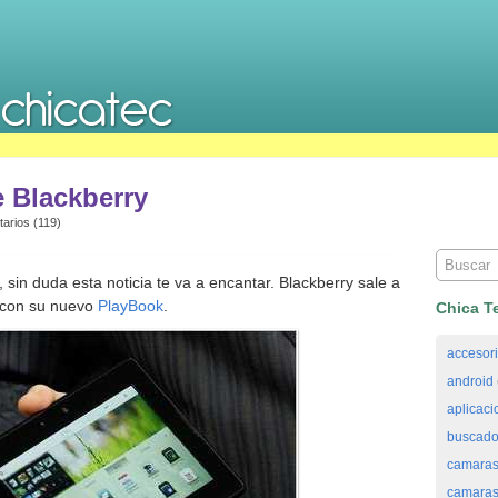
e Blackberry
arios (119)
, sin duda esta noticia te va a encantar. Blackberry sale a
s con su nuevo
PlayBook
.
Chica T
accesor
android
aplicaci
buscado
camaras
camaras 