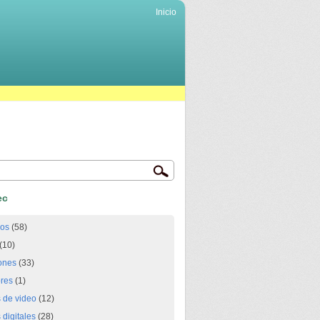
Inicio
ec
ios
(58)
(10)
ones
(33)
res
(1)
 de video
(12)
digitales
(28)