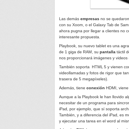
Las demás
empresas
no se quedaron 
con su Xoom, o el Galaxy Tab de Sams
ahora pugna por llegar a clientes no c
interesante propuesta.
Playbook, su nuevo tablet es una agr
de 1 giga de RAM, su
pantalla
táctil
nos proporcionará imágenes y videos
También soporta HTML 5 y vienen co
videollamadas y fotos de rigor que tan
trasera de 5 megapíxeles).
Además, tiene
conexión
HDMI, viene 
Aunque a la Playbook le han llovido 
necesitar de un programa para sincroni
iPad, por ejemplo, que sí soporta arch
También, y a diferencia del iPad, es m
y ejecutar una tarea en el word al mi