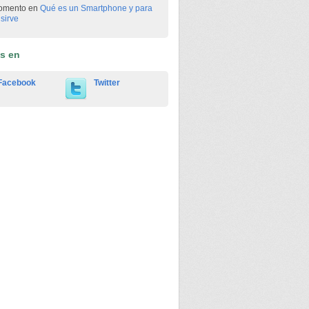
omento en
Qué es un Smartphone y para
sirve
os en
Facebook
Twitter