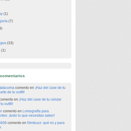
ay
(1)
goría
(7)
9)
egos
(33)
s
(1)
 comentarios
itatacoma
comento en
¡Haz del case de tu
arte de tu outfit!
comento en
¡Haz del case de tu celular
tu outfit!
er
comento en
Lomografía para
antes: ¡todo lo que necesitas saber!
6606
comento en
Nimbuzz: qué es y para
e