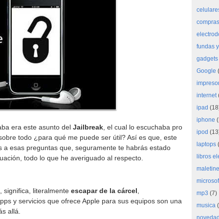
celulare
compras 
electro
fundas y
gadgets
Google
(
impreso
internet
ipad
(18
iphone
(
aba era este asunto del
Jailbreak
, el cual lo escuchaba pro
ipod
(13
 sobre todo ¿para qué me puede ser útil? Así es que, este
laptops
(
as a esas preguntas que, seguramente te habrás estado
libros e
uación, todo lo que he averiguado al respecto.
maletine
microsof
 significa, literalmente
escapar de la cárcel
,
mp3
(7)
apps y servicios que ofrece Apple para sus equipos son una
musica
(
s allá.
noveda