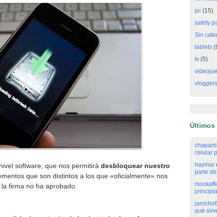
pc
(15)
safety p
Sin cate
tablets
(
tv
(5)
videoju
vlogger
Últimos
chaparr
celular p
haymar
nivel software, que nos permitirá
desbloquear nuestro
parte de 
ementos que son distintos a los que «oficialmente» nos
mockaff
 la firma no ha aprobado.
principi
jarocho
qué sirv