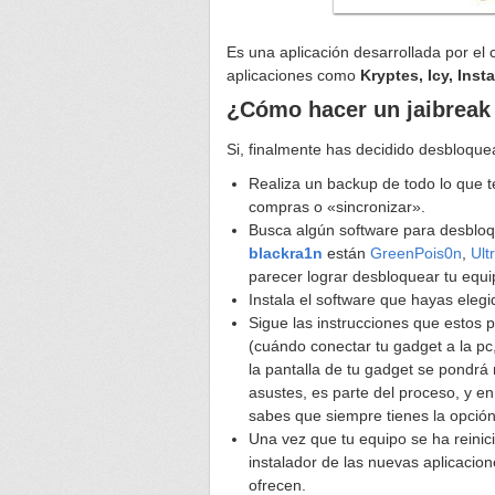
Es una aplicación desarrollada por el
aplicaciones como
Kryptes, Icy, Inst
¿Cómo hacer un jaibreak
Si, finalmente has decidido desbloquea
Realiza un backup de todo lo que te
compras o «sincronizar».
Busca algún software para desbloq
blackra1n
están
GreenPois0n
,
Ult
parecer lograr desbloquear tu equ
Instala el software que hayas eleg
Sigue las instrucciones que estos p
(cuándo conectar tu gadget a la pc,
la pantalla de tu gadget se pondrá
asustes, es parte del proceso, y en
sabes que siempre tienes la opción
Una vez que tu equipo se ha reinic
instalador de las nuevas aplicacione
ofrecen.