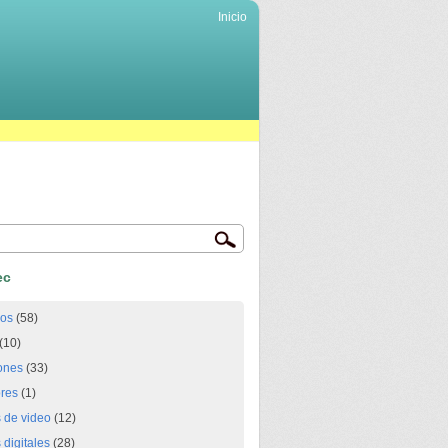
Inicio
ec
ios
(58)
(10)
ones
(33)
res
(1)
 de video
(12)
digitales
(28)