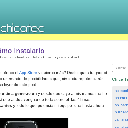
ómo instalarlo
arios desactivados
en Jailbreak: qué es y cómo instalarlo
e ofrece el
App Store
y quieres más? Desbloquea tu gadget
o un mundo de posibilidades que, sin duda repotenciarán
Chica T
ás leyendo este post.
accesor
 última generación
y desde que cayó a mis manos me he
android
sí que ando averiguando todo sobre él, las últimas
santes
y todo lo que potencie mi equipo, que hasta ahora,
aplicaci
buscado
camaras
camaras 