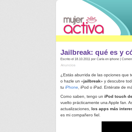
Jailbreak: qué es y c
Escrito el 18.10.2011 por
Carla
en
iphone
|
Coment
¿Estás aburrida de las opciones que t
o hazle un «
jailbreak
» y descubre tod
tu
iPhone
, iPod o iPad. Entérate de m
Como saben, tengo un
iPod touch de
vuelto prácticamente una Apple fan. A
actualizaciones,
los apps más intere
es mi compañero fiel.