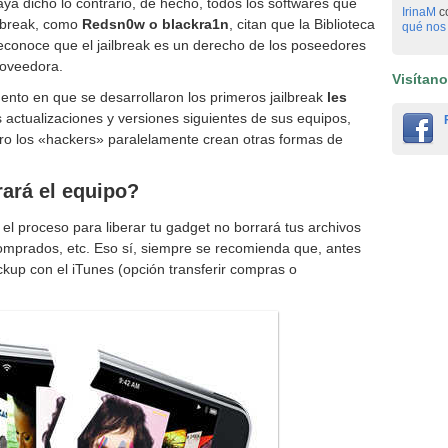
a dicho lo contrario, de hecho, todos los softwares que
IrinaM
c
aibreak, como
Redsn0w o blackra1n
, citan que la Biblioteca
qué nos 
econoce que el jailbreak es un derecho de los poseedores
roveedora.
Visítan
nto en que se desarrollaron los primeros jailbreak
les
 actualizaciones y versiones siguientes de sus equipos,
ero los «hackers» paralelamente crean otras formas de
ará el equipo?
el proceso para liberar tu gadget no borrará tus archivos
omprados, etc. Eso sí, siempre se recomienda que, antes
kup con el iTunes (opción transferir compras o