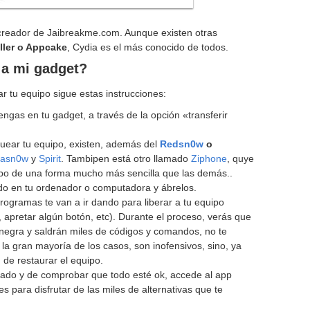
 creador de Jaibreakme.com. Aunque existen otras
aller o Appcake
, Cydia es el más conocido de todos.
 a mi gadget?
r tu equipo sigue estas instrucciones:
ngas en tu gadget, a través de la opción «transferir
uear tu equipo, existen, además del
Redsn0w
o
rasn0w
y
Spirit
. Tambipen está otro llamado
Ziphone
, quye
ipo de una forma mucho más sencilla que las demás..
ido en tu ordenador o computadora y ábrelos.
rogramas te van a ir dando para liberar a tu equipo
 apretar algún botón, etc). Durante el proceso, verás que
 negra y saldrán miles de códigos y comandos, no te
 la gran mayoría de los casos, son inofensivos, sino, ya
 de restaurar el equipo.
iado y de comprobar que todo esté ok, accede al app
s para disfrutar de las miles de alternativas que te