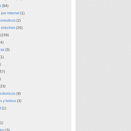
s
(84)
por internet
(1)
domesticos
(2)
 estuches
(26)
(159)
4)
ras
(3)
(1)
)
57)
)
23)
lectronicos
(9)
s y bolsos
(3)
t
(1)
1)
des
(3)