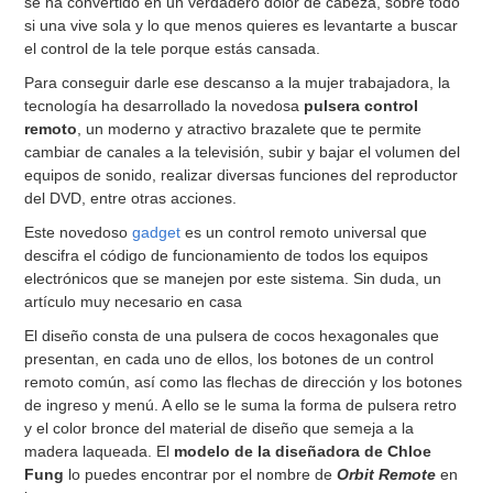
se ha convertido en un verdadero dolor de cabeza, sobre todo
si una vive sola y lo que menos quieres es levantarte a buscar
el control de la tele porque estás cansada.
Para conseguir darle ese descanso a la mujer trabajadora, la
tecnología ha desarrollado la novedosa
pulsera control
remoto
, un moderno y atractivo brazalete que te permite
cambiar de canales a la televisión, subir y bajar el volumen del
equipos de sonido, realizar diversas funciones del reproductor
del DVD, entre otras acciones.
Este novedoso
gadget
es un control remoto universal que
descifra el código de funcionamiento de todos los equipos
electrónicos que se manejen por este sistema. Sin duda, un
artículo muy necesario en casa
El diseño consta de una pulsera de cocos hexagonales que
presentan, en cada uno de ellos, los botones de un control
remoto común, así como las flechas de dirección y los botones
de ingreso y menú. A ello se le suma la forma de pulsera retro
y el color bronce del material de diseño que semeja a la
madera laqueada. El
modelo de la diseñadora de Chloe
Fung
lo puedes encontrar por el nombre de
Orbit Remote
en