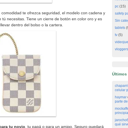
pc
(15)
comodidad te ofrezca seguridad, el modelo con cadena y
safety p
 tú necesitas. Tiene un cierre de botón en color oro y es
Sin cate
llevar dentro del bolso o la cartera.
tablets
(
tv
(5)
videoju
vlogger
Últimos
chaparr
celular p
haymar
parte de 
mockaff
principi
jarocho
qué sirv
para tu novio
, tu papá o para un amigo. Seguro quedará