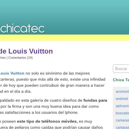
de Louis Vuitton
ches
|
Comentarios (24)
ouis Vuitton
no solo es sinónimo de las mejores
arteras, puesto que más allá de esto, existe una infinidad
Chica T
er de hoy que pueden contruibuir de gran manera a hacer
d en el día a día.
accesor
android
paldado en esta galería de cuatro diseños de
fundas para
s por la firma y son una muy buena idea para dar como
aplicaci
 satisfacciones a los usuarios del Iphone.
buscado
camaras
ue poseen
este tipo de teléfonos
móviles,
es muy
fuera de peligros como caídas que podrían causar daños
camaras 