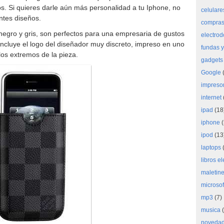
os. Si quieres darle aún más personalidad a tu Iphone, no
celulare
ntes diseños.
compras 
negro y gris, son perfectos para una empresaria de gustos
electro
 incluye el logo del diseñador muy discreto, impreso en uno
fundas y
los extremos de la pieza.
gadgets
Google
(
impreso
internet
ipad
(18
iphone
(
ipod
(13
laptops
(
libros e
maletine
microsof
mp3
(7)
musica
(
noveda