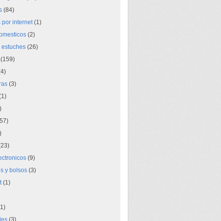
s
(84)
por internet
(1)
domesticos
(2)
 estuches
(26)
(159)
4)
ras
(3)
(1)
)
57)
)
23)
lectronicos
(9)
s y bolsos
(3)
t
(1)
1)
des
(3)