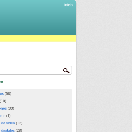
Inicio
ec
ios
(58)
(10)
ones
(33)
res
(1)
 de video
(12)
digitales
(28)