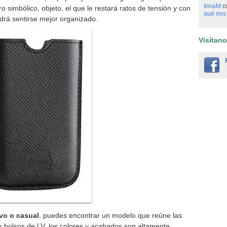
IrinaM
c
o simbólico, objeto, el que le restará ratos de tensión y con
qué nos 
drá sentirse mejor organizado.
Visítan
vo o casual
, puedes encontrar un modelo que reúne las
los bolsos de LV, los colores y acabados son altamente