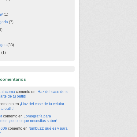
ay
(1)
goría
(7)
9)
egos
(33)
s
(1)
 comentarios
itatacoma
comento en
¡Haz del case de tu
arte de tu outfit!
comento en
¡Haz del case de tu celular
tu outfit!
er
comento en
Lomografía para
antes: ¡todo lo que necesitas saber!
6606
comento en
Nimbuzz: qué es y para
e