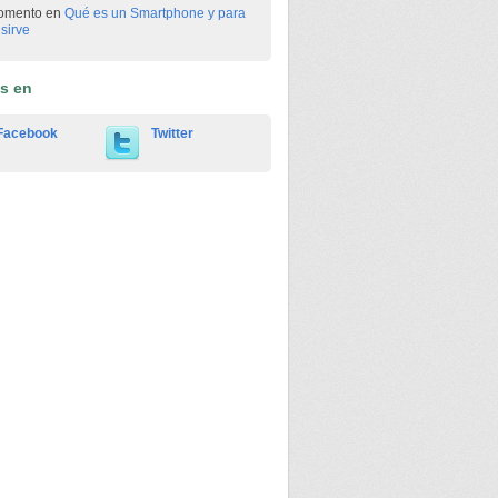
omento en
Qué es un Smartphone y para
sirve
os en
Facebook
Twitter