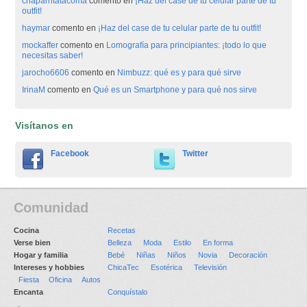
chaparritatacoma
comento en
¡Haz del case de tu celular parte de tu
outfit!
haymar
comento en
¡Haz del case de tu celular parte de tu outfit!
mockaffer
comento en
Lomografía para principiantes: ¡todo lo que
necesitas saber!
jarocho6606
comento en
Nimbuzz: qué es y para qué sirve
IrinaM
comento en
Qué es un Smartphone y para qué nos sirve
Visítanos en
Facebook
Twitter
Comunidad
Cocina
Recetas
Verse bien
Belleza
Moda
Estilo
En forma
Hogar y familia
Bebé
Niñas
Niños
Novia
Decoración
Intereses y hobbies
ChicaTec
Esotérica
Televisión
Fiesta
Oficina
Autos
Encanta
Conquístalo