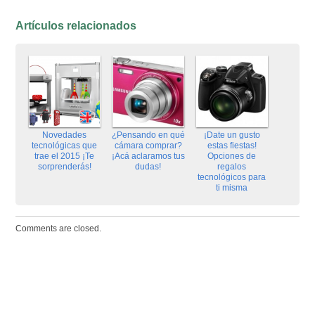
Artículos relacionados
Novedades
¿Pensando en qué
¡Date un gusto
tecnológicas que
cámara comprar?
estas fiestas!
trae el 2015 ¡Te
¡Acá aclaramos tus
Opciones de
sorprenderás!
dudas!
regalos
tecnológicos para
ti misma
Comments are closed.