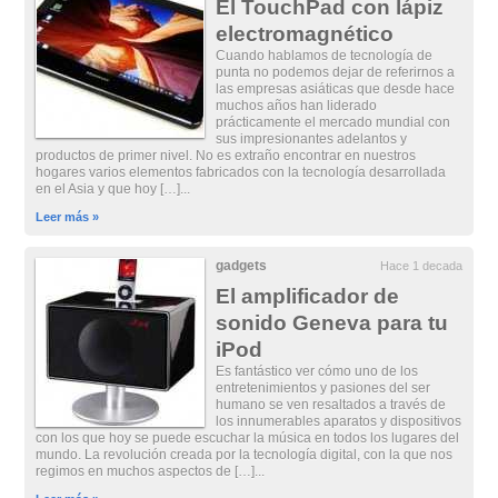
El TouchPad con lápiz
electromagnético
Cuando hablamos de tecnología de
punta no podemos dejar de referirnos a
las empresas asiáticas que desde hace
muchos años han liderado
prácticamente el mercado mundial con
sus impresionantes adelantos y
productos de primer nivel. No es extraño encontrar en nuestros
hogares varios elementos fabricados con la tecnología desarrollada
en el Asia y que hoy […]...
Leer más »
gadgets
Hace 1 decada
El amplificador de
sonido Geneva para tu
iPod
Es fantástico ver cómo uno de los
entretenimientos y pasiones del ser
humano se ven resaltados a través de
los innumerables aparatos y dispositivos
con los que hoy se puede escuchar la música en todos los lugares del
mundo. La revolución creada por la tecnología digital, con la que nos
regimos en muchos aspectos de […]...