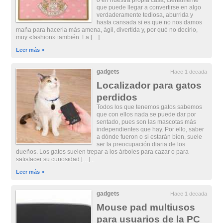
o en nuestra propia casa, ciertamente
que puede llegar a convertirse en algo
verdaderamente tediosa, aburrida y
hasta cansada si es que no nos damos
maña para hacerla más amena, ágil, divertida y, por qué no decirlo,
muy «fashion» también. La […]...
Leer más »
gadgets
Hace 1 decada
Localizador para gatos
perdidos
Todos los que tenemos gatos sabemos
que con ellos nada se puede dar por
sentado, pues son las mascotas más
independientes que hay. Por ello, saber
a dónde fueron o si estarán bien, suele
ser la preocupación diaria de los
dueños. Los gatos suelen trepar a los árboles para cazar o para
satisfacer su curiosidad […]...
Leer más »
gadgets
Hace 1 decada
Mouse pad multiusos
para usuarios de la PC