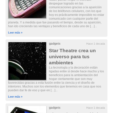
despegue logrado en las
comunicaciones gracias a la aparición
de los teléfonos celulares, con los que
hoy es prácticamente imposible no estar
comunicado con cualquier parte del
planeta. Y a medida que fue pasando el tiempo, desde su aparición,
han ido creciendo las ventajas y beneficios de cada uno de […]...
Leer más »
gadgets
Hace 1 decada
Star Theatre crea un
universo para tus
ambientes
La tecnología y la decoración están
ligadas entre sí desde hace mucho y los
beneficios para la ambientación del
hogar ciertamente que son muy
favorecidas gracias a esta fusión entre la ciencia y el diseño de
interiores. Muchos son los elementos que tenemos en casa que nos
pueden dar fe de eso y que en […]...
Leer más »
gadgets
Hace 1 decada