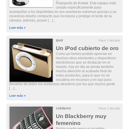
Playsports de Kodak. Este equipo está
creado específicamente para
acompañar a los deportistas en sus aventuras extremas gracias a su
novedoso diseño compacto que incorpora y protege el lente de la
cámara; además, posee […]...
Leer más »
ipod
Hace 1 decada
Un iPod cubierto de oro
Como ya hemos podido apreciar en
muchos otros elementos y dispositivos
electrónicos que se destacan en el
mundo, hoy en día se presta también
mucha atención al acabado final de
estos productos, para lo que no se
escatima en recursos y en lujo para
llenarlos de todos los suntuosos atractivos por los que mucha gente
[…]...
Leer más »
celulares
Hace 1 decada
Un Blackberry muy
femenino
Nadie puede negar el increíble