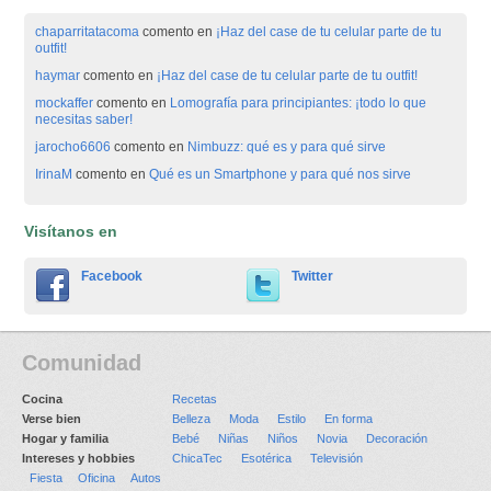
chaparritatacoma
comento en
¡Haz del case de tu celular parte de tu
outfit!
haymar
comento en
¡Haz del case de tu celular parte de tu outfit!
mockaffer
comento en
Lomografía para principiantes: ¡todo lo que
necesitas saber!
jarocho6606
comento en
Nimbuzz: qué es y para qué sirve
IrinaM
comento en
Qué es un Smartphone y para qué nos sirve
Visítanos en
Facebook
Twitter
Comunidad
Cocina
Recetas
Verse bien
Belleza
Moda
Estilo
En forma
Hogar y familia
Bebé
Niñas
Niños
Novia
Decoración
Intereses y hobbies
ChicaTec
Esotérica
Televisión
Fiesta
Oficina
Autos