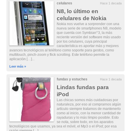
celulares
Hace 1 decada
N8, lo último en
celulares de Nokia
Nokia nos vuelve a sorprender con una
nueva serie de smartphones N8, modelo
que cuenta con Symbian^3, la más
reciente versión del software más usado
por los celulares, cuya principal
característica es aportar más y mejores
avances tecnológicos al teléfono como soporte para gestos, como
multitouch, pinch-zoom y flick scrolling. Este teléfono permite la
aplicación […]...
Leer más »
fundas y estuches
Hace 1 decada
Lindas fundas para
iPod
Las chicas somos más cuidadosas por
naturaleza, por eso al comprarnos algún
artículo siempre tratamos de mantenerlo
como al inicio, con la menor cantidad de
rayaduras y lo más límpio posible. Esto
se nota, sobre todo, en los aparatos
tecnológicos que usamos, ya sea el móvil, el Mp3 o el iPod; por esa
razón siempre […]...