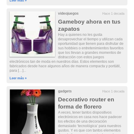
Leer más »
videojuegos
Hace 1 decada
Gameboy ahora en tus
zapatos
Hay a quienes no les gusta
desaprovechar el tiempo y utilizan cada
oportunidad que tienen para disfrutar de
sus hobbies o entretenimientos favoritos
que los llevan a grandes momentos de
distracción con estos juegos
electrónicos tan de moda en nuestros días. Estos elementos son
fabricados desde hace algunos años de manera compacta y portátil,
para […]...
Leer más »
gadgets
Hace 1 decada
Decorativo router en
forma de florero
A veces, tener tantos dispositivos
electrónicos en casa nos hace padecer
los efectos de una decoración
demasiado ‘tecnológica’ para nuestros
gustos. Y es que con tantos elementos