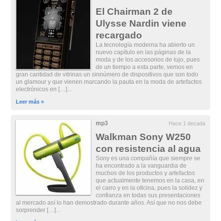
El Chairman 2 de
Ulysse Nardin viene
recargado
La tecnología moderna ha abierto un
nuevo capítulo en las páginas de la
moda y de los accesorios de lujo, pues
de un tiempo a esta parte, vemos en
gran cantidad de vitrinas un sinnúmero de dispositivos que son todo
un glamour y que vienen marcando la pauta en la moda de artefactos
electrónicos en […]...
Leer más »
mp3
Hace 1 decada
Walkman Sony W250
con resistencia al agua
Sony es una compañía que siempre se
ha encontrado a la vanguardia de
muchos de los productos y artefactos
que actualmente tenemos en la casa, en
el carro y en la oficina, pues la solidez y
confianza en todas sus presentaciones
al mercado así lo han demostrado durante años. Así que no nos debe
sorprender […]...