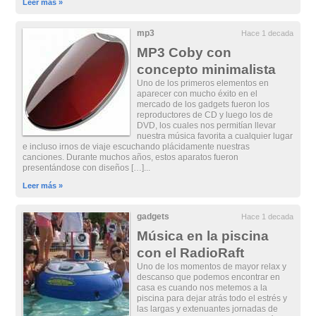
Leer más »
mp3
Hace 1 decada
MP3 Coby con
concepto minimalista
Uno de los primeros elementos en
aparecer con mucho éxito en el
mercado de los gadgets fueron los
reproductores de CD y luego los de
DVD, los cuales nos permitían llevar
nuestra música favorita a cualquier lugar
e incluso irnos de viaje escuchando plácidamente nuestras
canciones. Durante muchos años, estos aparatos fueron
presentándose con diseños […]...
Leer más »
gadgets
Hace 1 decada
Música en la piscina
con el RadioRaft
Uno de los momentos de mayor relax y
descanso que podemos encontrar en
casa es cuando nos metemos a la
piscina para dejar atrás todo el estrés y
las largas y extenuantes jornadas de