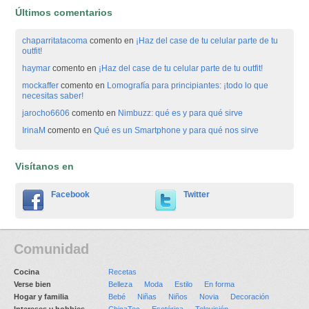
Últimos comentarios
chaparritatacoma
comento en
¡Haz del case de tu celular parte de tu
outfit!
haymar
comento en
¡Haz del case de tu celular parte de tu outfit!
mockaffer
comento en
Lomografía para principiantes: ¡todo lo que
necesitas saber!
jarocho6606
comento en
Nimbuzz: qué es y para qué sirve
IrinaM
comento en
Qué es un Smartphone y para qué nos sirve
Visítanos en
Facebook
Twitter
Comunidad
Cocina
Recetas
Verse bien
Belleza
Moda
Estilo
En forma
Hogar y familia
Bebé
Niñas
Niños
Novia
Decoración