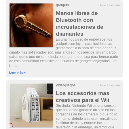
gadgets
Hace 1 decada
Manos libres de
Bluetooth con
incrustaciones de
diamantes
Es una moda eso de embellecer los
gadgets con joyas para lucirlos más
glamorosas a la hora de emplearlos. Y
cuanto más sofisticados son, más altos son los precios; sin embargo,
existe gente que no se molesta en pagar lo que sea para formar parte
de esta comunidad exclusiva de usuarios de gadgets enjoyados. Los
[…]...
Leer más »
videojuegos
Hace 1 decada
Los accesorios mas
creativos para el Wii
Sin duda, Nintendo Wii es una consola
que ha sabido ganarse un sitio en los
corazones de los gamers y lo que no lo
son tanto, debido a su gran versatilidad,
facilidad de uso y enorme factor de
diversión. Sin embargo, un factor que