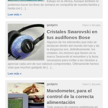
trabajo en la oficina. Aunque también lo
podemos hacer los fines de semana en compañía de nuestra familia y
hasta con […]...
Leer más »
gadgets
Hace 1 decada
Cristales Swarovski en
tus audífonos Bose
Algunos de los elementos que más se
destacan dentro del mundo del lujo y de
la elegancia son, definitivamente, los
cristales, los mismos que tienen en la
marca Swarovski el renombre y la fama
necesarios para invitar a las miradas a
apreciar cada uno de sus valiosos componentes. Últimamente hemos
visto que muchos gadgets de […]...
Leer más »
gadgets
Hace 1 decada
Mandometer, para el
control de la correcta
alimentación
Todo avanza de manera vertiginosa en