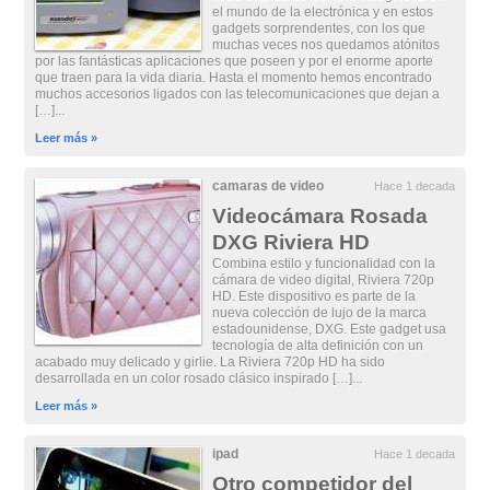
el mundo de la electrónica y en estos
gadgets sorprendentes, con los que
muchas veces nos quedamos atónitos
por las fantásticas aplicaciones que poseen y por el enorme aporte
que traen para la vida diaria. Hasta el momento hemos encontrado
muchos accesorios ligados con las telecomunicaciones que dejan a
[…]...
Leer más »
camaras de video
Hace 1 decada
Videocámara Rosada
DXG Riviera HD
Combina estilo y funcionalidad con la
cámara de video digital, Riviera 720p
HD. Este dispositivo es parte de la
nueva colección de lujo de la marca
estadounidense, DXG. Este gadget usa
tecnología de alta definición con un
acabado muy delicado y girlie. La Riviera 720p HD ha sido
desarrollada en un color rosado clásico inspirado […]...
Leer más »
ipad
Hace 1 decada
Otro competidor del