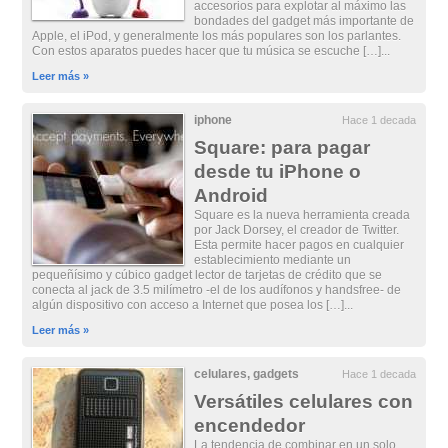
accesorios para explotar al máximo las
bondades del gadget más importante de
Apple, el iPod, y generalmente los más populares son los parlantes.
Con estos aparatos puedes hacer que tu música se escuche […]...
Leer más »
iphone
Hace 1 decada
Square: para pagar
desde tu iPhone o
Android
Square es la nueva herramienta creada
por Jack Dorsey, el creador de Twitter.
Esta permite hacer pagos en cualquier
establecimiento mediante un
pequeñísimo y cúbico gadget lector de tarjetas de crédito que se
conecta al jack de 3.5 milímetro -el de los audífonos y handsfree- de
algún dispositivo con acceso a Internet que posea los […]...
Leer más »
celulares
,
gadgets
Hace 1 decada
Versátiles celulares con
encendedor
La tendencia de combinar en un solo