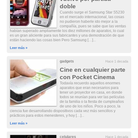
doble
Cuando surge el Samsung Star S5230
en el mercado internacional, las cosas
no pudieron haberle ido mejor a la
compañía, pues se sabe que las ventas
habían superado ampliamente los diez millones de aparatos, lo cual
es un gran aliciente para sus fabricantes y una demostración de que
están haciendo las cosas bien Pero Samsung […]...
Leer más »
gadgets
Hace 1 decada
Cine en cualquier parte
con Pocket Cinema
Todavía recuerdo aquellos enormes
aparatos que eran necesarios para
tener un proyector en casa, en donde
todos se reunían para ver las películas
de la familia o la fiesta de cumpleaños
de uno de los niños. Poco a poco, la
ciencia fue desarrollando dispositivos cada vez más sencillos y
prácticos para estos menesteres, y hoy […]...
Leer más »
celulares
Hace 1 decada