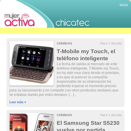
Inicio
celulares
Hace 1 decada
T-Mobile my Touch, el
teléfono inteligente
La fecha de salida al mercado de este
teléfono inteligente, T-Mobile my Touch,
no ha sido muy clara desde el principio,
y es que al parecer la compañía
responsable de su elaboración ha
preferido esperar el momento preciso
para su lanzamiento y no competir con otros productos similares que
se estaban dando por estos tiempos. […]...
Leer más »
celulares
Hace 1 decada
El Samsung Star S5230
vuelve por partida