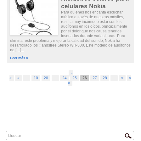
celulares Nokia
Para quienes nos encanta escuchar
música a través de nuestros móviles,
resulta muy incómodo estar con los
audífonos en los oídos, principalmente
por el dolor que nos causa tenerlos
insertados durante varias horas. Para
eliminar este problema y mejorar la calidad del sonido, Nokia ha
desarrollado los Handsfree Stereo WH-500. Este modelo de audífonos
no […]...
Leer más »
«
«
«
...
10
20
...
24
25
26
27
28
...
»
»
»