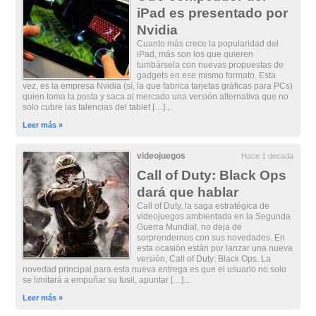
iPad es presentado por
Nvidia
Cuanto más crece la popularidad del
iPad, más son los que quieren
tumbársela con nuevas propuestas de
gadgets en ese mismo formato. Esta
vez, es la empresa Nvidia (sí, la que fabrica tarjetas gráficas para PCs)
quien toma la posta y saca al mercado una versión alternativa que no
solo cubre las falencias del tablet […]...
Leer más »
videojuegos
Hace 1 decada
Call of Duty: Black Ops
dará que hablar
Call of Duty, la saga estratégica de
videojuegos ambientada en la Segunda
Guerra Mundial, no deja de
sorprendernos con sus novedades. En
esta ocasión están por lanzar una nueva
versión, Call of Duty: Black Ops. La
novedad principal para esta nueva entrega es que el usuario no solo
se limitará a empuñar su fusil, apuntar […]...
Leer más »