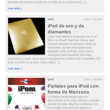
también ha influido mucho en el éxito de la consola es […]...
Leer más »
ipad
Hace 1 decada
iPad de oro y de
diamantes
¿Qué más fashion se puede ser si se
tiene un iPad? Para las chicas que
siempre buscan el glamour, nada es
suficiente; ya han inventado para
gadgets como el iPad, máscaras y
artilugios para hacerlos aún más
exclusivos y justo como para complacer tus gustos más exigentes. En
esta ocasión no se tuvo mejor idea […]...
Leer más »
ipod
Hace 1 decada
Parlates para iPod con
forma de Manzana
La mejor combinación para la
decoración en tu sala, oficina o estudio
puede ser esta. Muchas empresas de
tecnología han lanzado diversos