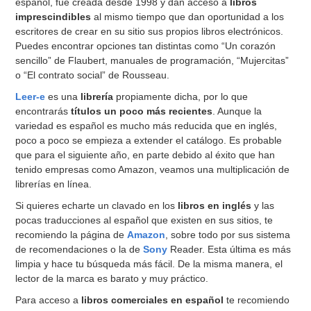
español, fue creada desde 1998 y dan acceso a
libros
imprescindibles
al mismo tiempo que dan oportunidad a los
escritores de crear en su sitio sus propios libros electrónicos.
Puedes encontrar opciones tan distintas como “Un corazón
sencillo” de Flaubert, manuales de programación, “Mujercitas”
o “El contrato social” de Rousseau.
Leer-e
es una
librería
propiamente dicha, por lo que
encontrarás
títulos un poco más recientes
. Aunque la
variedad es español es mucho más reducida que en inglés,
poco a poco se empieza a extender el catálogo. Es probable
que para el siguiente año, en parte debido al éxito que han
tenido empresas como Amazon, veamos una multiplicación de
librerías en línea.
Si quieres echarte un clavado en los
libros en inglés
y las
pocas traducciones al español que existen en sus sitios, te
recomiendo la página de
Amazon
, sobre todo por sus sistema
de recomendaciones o la de
Sony
Reader. Esta última es más
limpia y hace tu búsqueda más fácil. De la misma manera, el
lector de la marca es barato y muy práctico.
Para acceso a
libros comerciales en español
te recomiendo