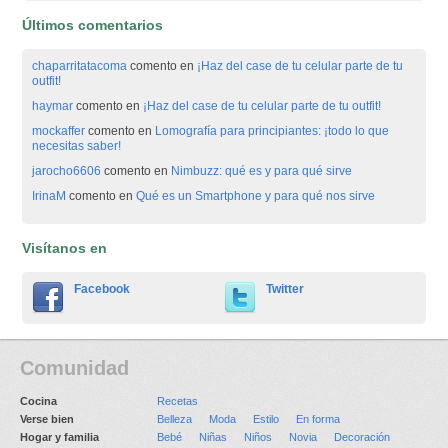
Últimos comentarios
chaparritatacoma
comento en
¡Haz del case de tu celular parte de tu
outfit!
haymar
comento en
¡Haz del case de tu celular parte de tu outfit!
mockaffer
comento en
Lomografía para principiantes: ¡todo lo que
necesitas saber!
jarocho6606
comento en
Nimbuzz: qué es y para qué sirve
IrinaM
comento en
Qué es un Smartphone y para qué nos sirve
Visítanos en
Facebook
Twitter
Comunidad
Cocina
Recetas
Verse bien
Belleza
Moda
Estilo
En forma
Hogar y familia
Bebé
Niñas
Niños
Novia
Decoración