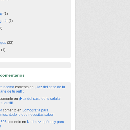
ay
(1)
goría
(7)
9)
egos
(33)
s
(1)
 comentarios
itatacoma
comento en
¡Haz del case de tu
arte de tu outfit!
comento en
¡Haz del case de tu celular
tu outfit!
er
comento en
Lomografía para
antes: ¡todo lo que necesitas saber!
6606
comento en
Nimbuzz: qué es y para
e