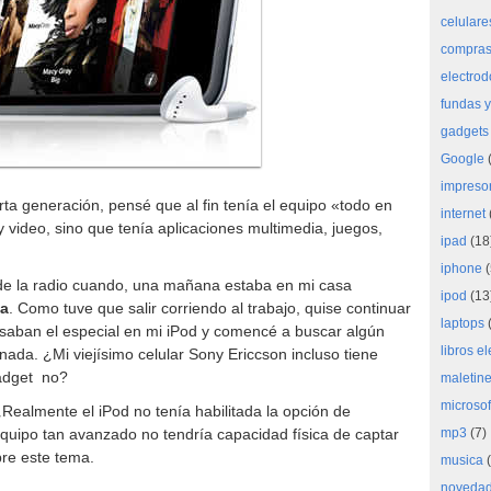
celulare
compras 
electro
fundas y
gadgets
Google
(
impreso
ta generación, pensé que al fin tenía el equipo «todo en
internet
y video, sino que tenía aplicaciones multimedia, juegos,
ipad
(18
iphone
(
de la radio cuando, una mañana estaba en mi casa
ipod
(13
a
. Como tuve que salir corriendo al trabajo, quise continuar
laptops
(
aban el especial en mi iPod y comencé a buscar algún
libros e
nada. ¿Mi viejísimo celular Sony Ericcson incluso tiene
gadget no?
maletine
microsof
¿Realmente el iPod no tenía habilitada la opción de
quipo tan avanzado no tendría capacidad física de captar
mp3
(7)
re este tema.
musica
(
noveda