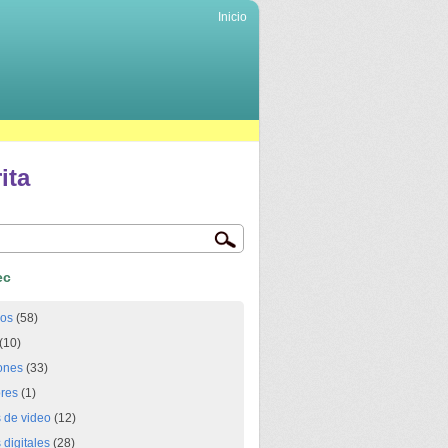
Inicio
ita
ec
ios
(58)
(10)
ones
(33)
res
(1)
 de video
(12)
digitales
(28)