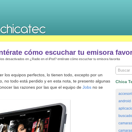
ntérate cómo escuchar tu emisora favor
ios desactivados
en ¿Radio en el iPod? entérate cómo escuchar tu emisora favorita
r los equipos perfectos, lo tienen todo, excepto por un
o, no todo está perdido y en esta nota, te presento algunas
Chica T
onocer las razones por las que el equipo de
Jobs
no se
accesor
android
aplicaci
buscado
camaras
camaras 