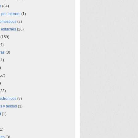
s
(84)
por internet
(1)
domesticos
(2)
 estuches
(26)
(159)
4)
ras
(3)
(1)
)
57)
)
23)
lectronicos
(9)
s y bolsos
(3)
t
(1)
1)
des
(3)