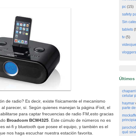
pc
(15)
safety p
Sin cate
tablets
(
tv
(5)
videoju
vlogger
Últimos
chaparr
celular p
ión de radio? Es decir, existe físicamente el mecanismo
haymar
 al parecer, sí. Según quienes manejan la página iFixit, el
parte de 
habilitarse para captar frecuencias de radio FM,esto gracias
mockaff
mado
Broadcom BCM4325
. Este cúmulo de números no es
principi
s wi-fi y bluetooth que posee el equipo, y también es el
jarocho
qué sirv
que nos haga escuchar nuestra estación favorita.