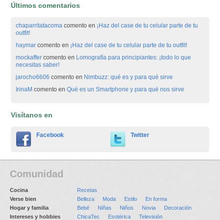
Últimos comentarios
chaparritatacoma
comento en
¡Haz del case de tu celular parte de tu
outfit!
haymar
comento en
¡Haz del case de tu celular parte de tu outfit!
mockaffer
comento en
Lomografía para principiantes: ¡todo lo que
necesitas saber!
jarocho6606
comento en
Nimbuzz: qué es y para qué sirve
IrinaM
comento en
Qué es un Smartphone y para qué nos sirve
Visítanos en
Facebook
Twitter
Comunidad
Cocina
Recetas
Verse bien
Belleza
Moda
Estilo
En forma
Hogar y familia
Bebé
Niñas
Niños
Novia
Decoración
Intereses y hobbies
ChicaTec
Esotérica
Televisión